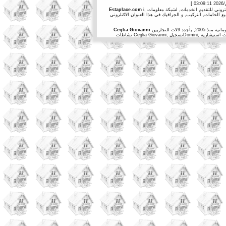
Estaplace.com
يعمل فى مجال المعلومات منذ 2002, و قرر ان يعمل لحسابة فى مجالالخدمات المعلوماتية منذ 2005, بأجدد لالات للتجاريين,business on-lineلتقديم أجدد خدمات شبكة المعلومات للتسويق فى قطاعات مختلفةفى , .
Ceglia Giovanni