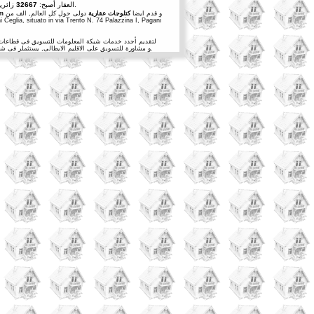
صفحات مرئية.
الاعلانات. المرور على Estaplace العقار أصبح:
32667
زائري
و قدم ايضا
كتلوجات عقارية
دولى حول كل العالم, الف من
om
 Ceglia, situato in via Trento N. 74 Palazzina I, Pagani
نشاطات Ceglia Giovanni, تسجيلDomini, معلومات استيشارية, online و مشاورة للتسويق على الاقليم الايطالى, يستثملر فى شبكة العلومات لأنشاء و حمل الاعلانات التجارية للمشاريع, كل الايام, لأنشاء خدمات صالحة و أفضل دائما.