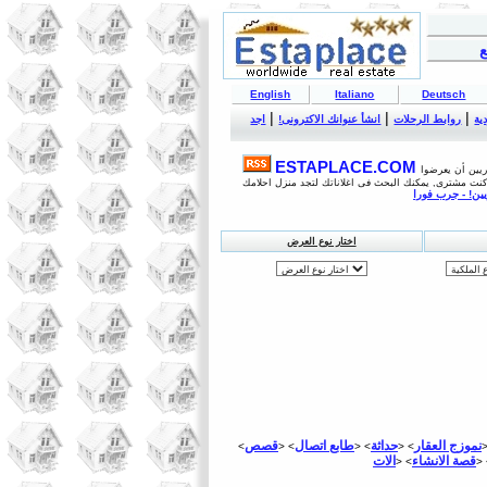
ع
English
Italiano
Deutsch
|
|
|
ية
روابط الرحلات
انشأ عنوانك الاكترونى!
اجد
اريين أن يعرضوا
اختار نوع العرض
نموزج العقار
حداثة
طابع اتصال
قصص
<
> <
> <
> <
>
قصة الانشاء
> <
> 