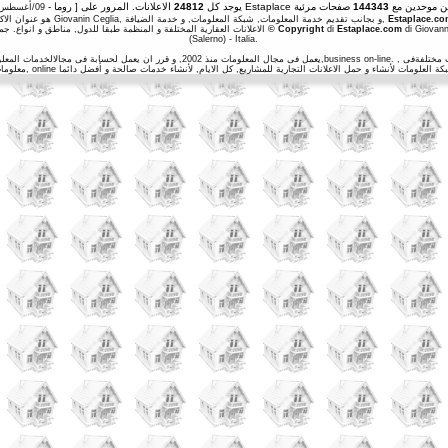
ن موحدين مع
144343
] يوجد كل
24812
[ روما -
09/أغسطس/2026 03:09:11
Estaplace.c
i, هو عنوان الاكترونى للتقديم الخدمات, لشبكة معلومات Giovanin Ceglia, و بجانب تقديم خدمة المعلومات, شبكة المعلومات, و خدمة الضيافة,
di Giovanni
Estaplace.com
di
© Copyright
الاعلانات العقارية المختلفة و المنظمة طبقا للدول, مناطق و انواع. جميع الخامات, التركيب, و الجرافيك فى هذا العنوان الاكتلرونى
(Salerno) - Italia.