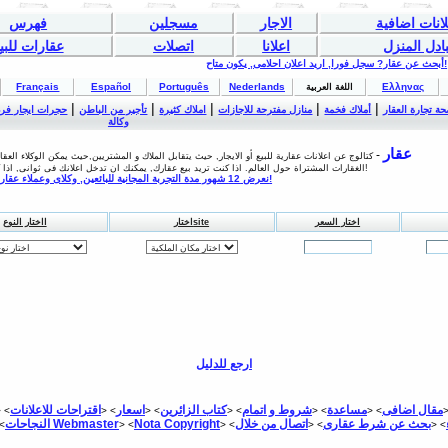
لانات اضافية
الاجار
مسجلين
فهرس
بادل المنزل
اعلانا
اتصلات
عقارات للبي
أبحث عن عقار? سجل فورا, اريد اعلان احلامى, يكون متاح!
Français
Español
Português
Nederlands
Ελληνας
اللغة العربية
|
|
|
|
|
ة تجارة العقار
أملاك فخمة
منازل مفترحة للاجازات
املاك كثيرة
تأجير من الباطن
حجرات ايجار فرد
وكالة
ESTAPLACE.COM عقار
-
كتالوج عن اعلانات عقارية للبيع أو الايجار, حيث يتقابل الملاك و المشتريين,حيث يمكن الوكلاء العق
الغقارات المشتراة حول العالم. اذا كنت تريد بيع عقارك, يمكنك ان تدخل اعلانك فى ثوانى, اذا كنت مشترى, يمكنك البحث فى اغلاناتك لتجد منزل احلامك!
نعرض 12 شهور مدة التجربة المجانية للبائعين, وكلاى وعملاء عقاريين! - جرب فورا!
اختار السعر
اختارsite
ااختار النوع
ارجع للدليل
مقال اضافى
مساعدة
شروط و اتمام
كتاب الزائرين
اسعار
اقتراحات للاعلانات
 <
> <
> <
> <
> <
> <
>
بحث عن شرط عقارى
Nota Copyright
الات Webmaster
النجاحات
<
> <
> <
> <
> <