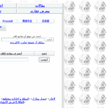
مقالات
اع
معرض عقارى
ت
Русский
简体中文
日本語
صح
ابحث عن موقع أو مفاتيح كلام.
يمكنك أن تتصفح عناوين الاكترونية.
ابحث
أبحث عن مفاتيح الكلام
لاجار
تبديل منازل
اسئلة و اجابات مختلفة
 <
> <
> <
اتصال من خلال E-Mail
فريق الانشاء
>